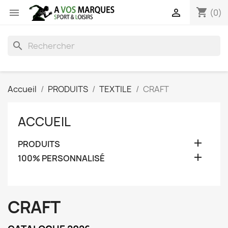
shopping_cart


(0)
search
Accueil
PRODUITS
TEXTILE
CRAFT
ACCUEIL

PRODUITS

100% PERSONNALISÉ
CRAFT