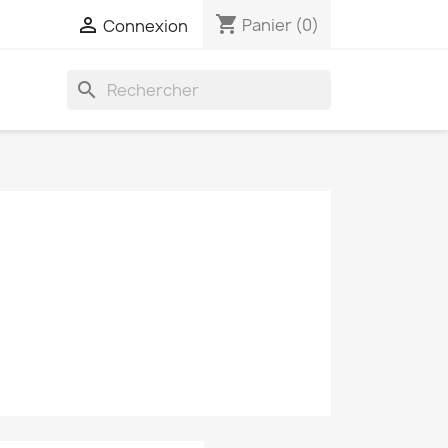
shopping_cart

Panier
(0)
Connexion
search