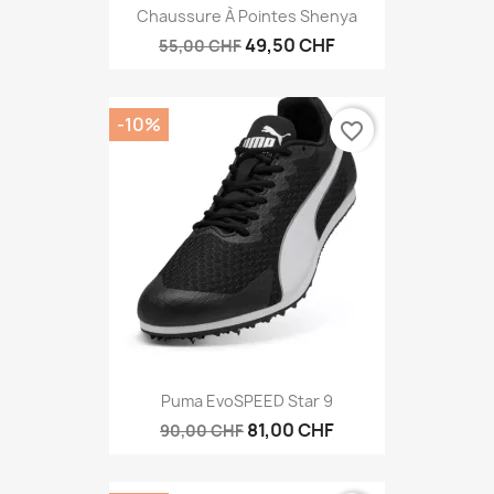
Chaussure À Pointes Shenya
49,50 CHF
55,00 CHF
-10%
favorite_border
Puma EvoSPEED Star 9
81,00 CHF
90,00 CHF