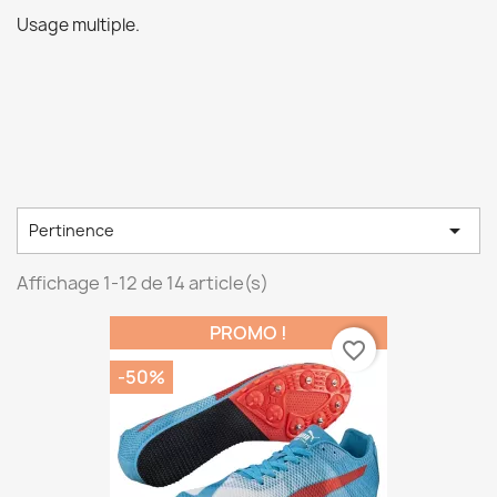
Usage multiple.

Pertinence
Affichage 1-12 de 14 article(s)
PROMO !
favorite_border
-50%