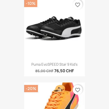
-10%
favorite_border
Puma EvoSPEED Star 9 Kid's
76,50 CHF
85,00 CHF
-20%
favorite_border