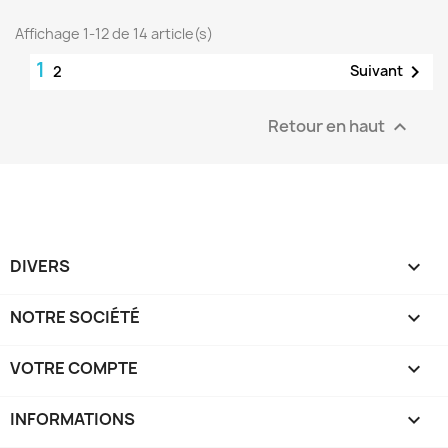
Affichage 1-12 de 14 article(s)
1

Suivant
2
Retour en haut

DIVERS

NOTRE SOCIÉTÉ

VOTRE COMPTE

INFORMATIONS
keyboard_arrow_down