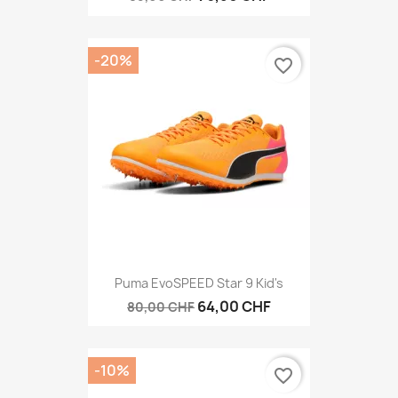
-20%
favorite_border
Puma EvoSPEED Star 9 Kid's
64,00 CHF
80,00 CHF
-10%
favorite_border