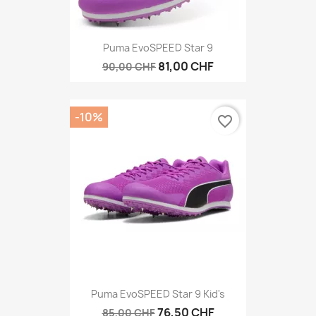
Puma EvoSPEED Star 9
81,00 CHF
90,00 CHF
-10%
favorite_border
Puma EvoSPEED Star 9 Kid's
76,50 CHF
85,00 CHF