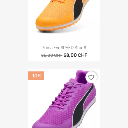
Puma EvoSPEED Star 9
68,00 CHF
85,00 CHF
-10%
favorite_border