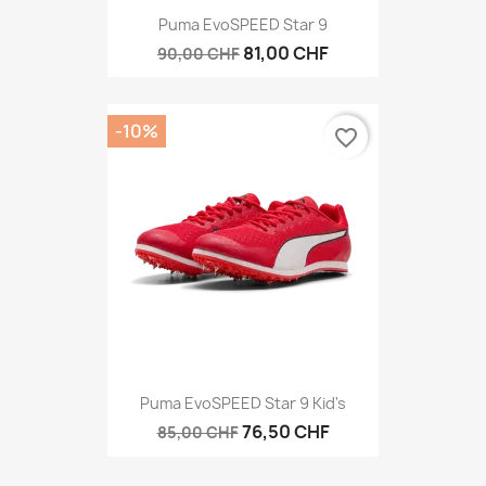
Puma EvoSPEED Star 9
81,00 CHF
90,00 CHF
-10%
favorite_border
Puma EvoSPEED Star 9 Kid's
76,50 CHF
85,00 CHF