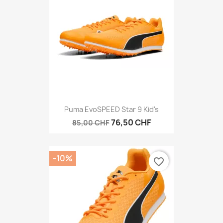
Puma EvoSPEED Star 9 Kid's
76,50 CHF
85,00 CHF
-10%
favorite_border