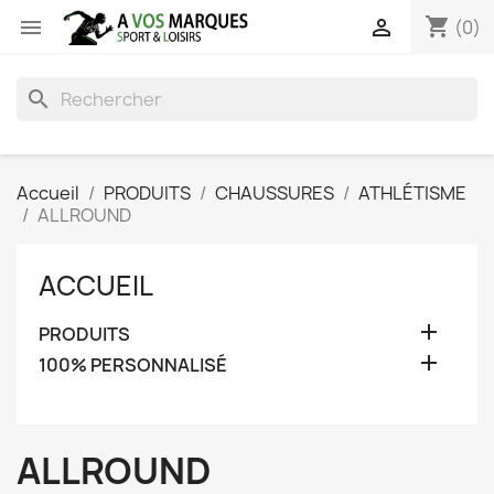
shopping_cart


(0)
search
Accueil
PRODUITS
CHAUSSURES
ATHLÉTISME
ALLROUND
ACCUEIL

PRODUITS

100% PERSONNALISÉ
ALLROUND