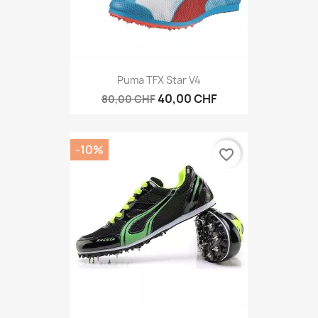
Puma TFX Star V4
40,00 CHF
80,00 CHF
-10%
favorite_border