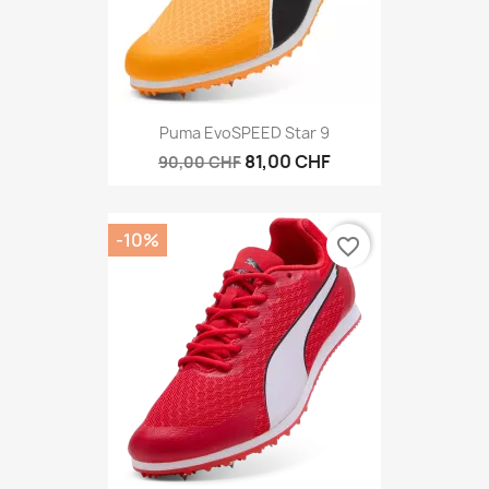
Puma EvoSPEED Star 9
81,00 CHF
90,00 CHF
-10%
favorite_border