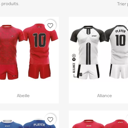
24 produits.
Trier 
favorite_border
Aperçu rapide
Aperçu rapide


Abeille
Alliance
favorite_border