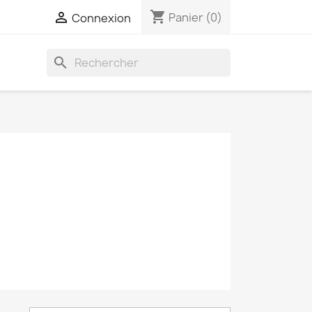
shopping_cart

Panier
(0)
Connexion
search