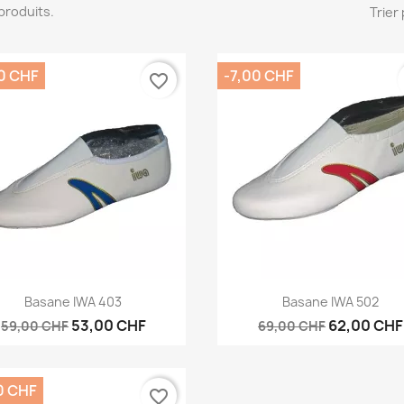
4 produits.
Trier 
0 CHF
-7,00 CHF
favorite_border
Aperçu rapide
Aperçu rapide


Basane IWA 403
Basane IWA 502
53,00 CHF
62,00 CHF
59,00 CHF
69,00 CHF
0 CHF
favorite_border