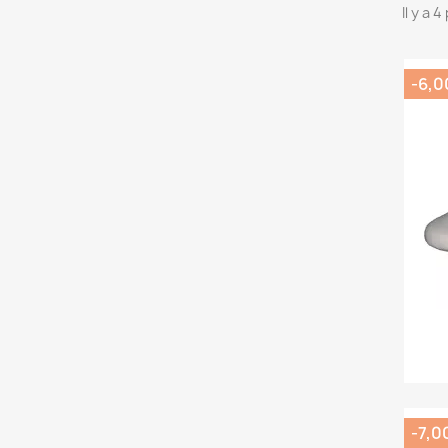
Il y a 
-6,0
-7,0