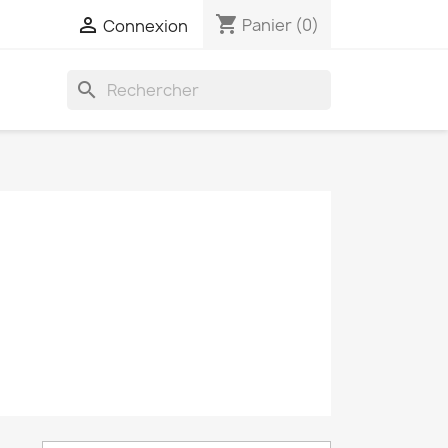
shopping_cart

Panier
(0)
Connexion
search