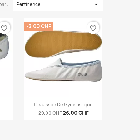

par :
Pertinence
-3,00 CHF
favorite_border
favorite_border
Aperçu rapide

Chausson De Gymnastique
26,00 CHF
29,00 CHF