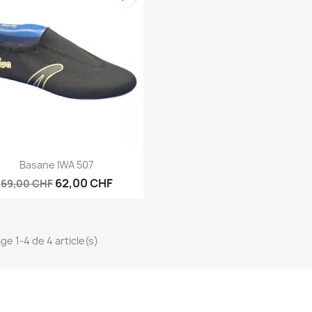
Aperçu rapide

Basane IWA 507
62,00 CHF
69,00 CHF
ge 1-4 de 4 article(s)