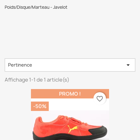
Poids/Disque/Marteau - Javelot

Pertinence
Affichage 1-1 de 1 article(s)
PROMO !
favorite_border
-50%