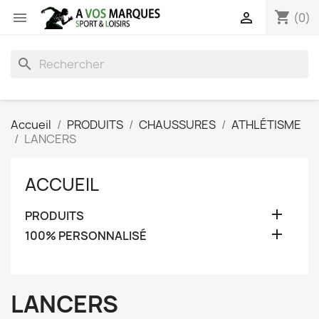
shopping_cart


(0)
search
Accueil
PRODUITS
CHAUSSURES
ATHLÉTISME
LANCERS
ACCUEIL

PRODUITS

100% PERSONNALISÉ
LANCERS