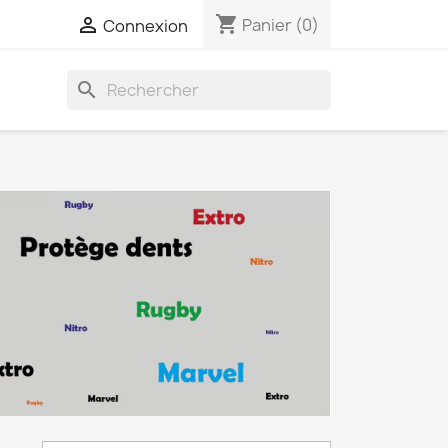
shopping_cart

Panier
(0)
Connexion
search