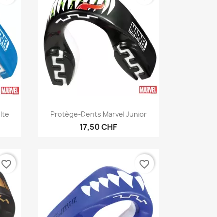
Aperçu rapide

lte
Protège-Dents Marvel Junior
17,50 CHF
favorite_border
favorite_border