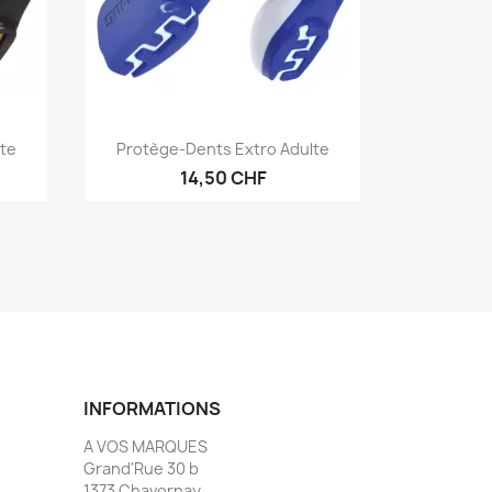
Aperçu rapide

lte
Protège-Dents Extro Adulte
14,50 CHF
INFORMATIONS
A VOS MARQUES
Grand'Rue 30 b
1373 Chavornay