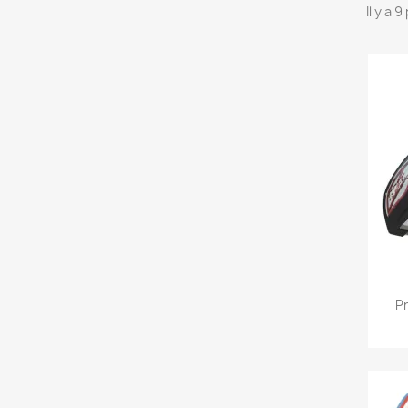
Il y a 
P