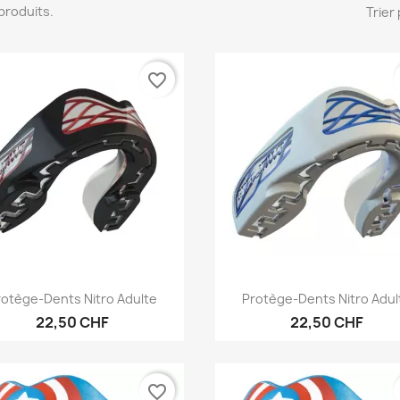
9 produits.
Trier 
favorite_border
Aperçu rapide
Aperçu rapide


rotège-Dents Nitro Adulte
Protège-Dents Nitro Adul
22,50 CHF
22,50 CHF
favorite_border