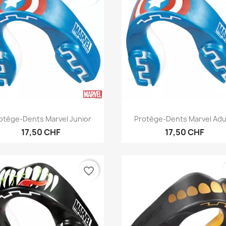
Aperçu rapide
Aperçu rapide


otège-Dents Marvel Junior
Protège-Dents Marvel Adu
17,50 CHF
17,50 CHF
favorite_border