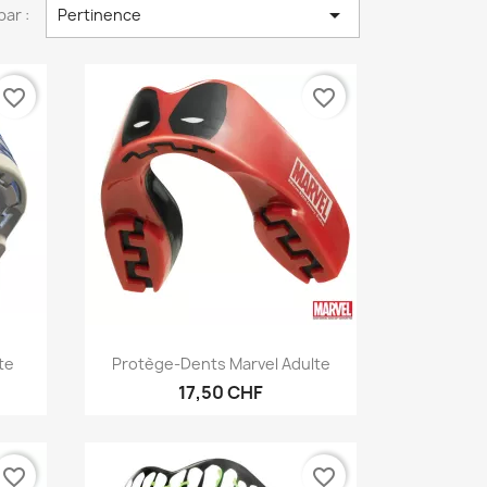

par :
Pertinence
favorite_border
favorite_border
Aperçu rapide

te
Protège-Dents Marvel Adulte
17,50 CHF
favorite_border
favorite_border