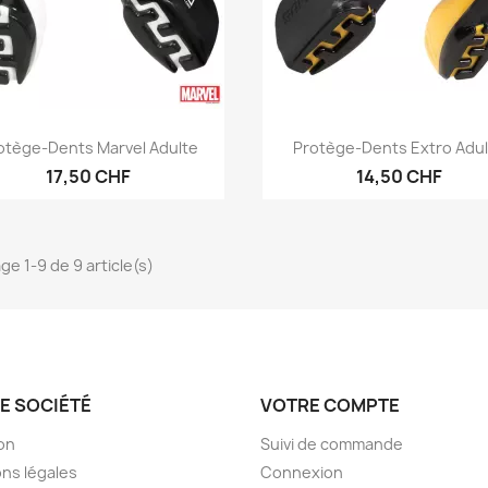
Aperçu rapide
Aperçu rapide


otège-Dents Marvel Adulte
Protège-Dents Extro Adu
17,50 CHF
14,50 CHF
ge 1-9 de 9 article(s)
E SOCIÉTÉ
VOTRE COMPTE
son
Suivi de commande
ns légales
Connexion