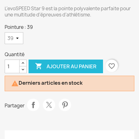
L'evoSPEED Star 9 est la pointe polyvalente parfaite pour
une multitude d'épreuves d'athlétisme.
Pointure : 39
Quantité

favorite_border
AJOUTER AU PANIER
Derniers articles en stock

Partager