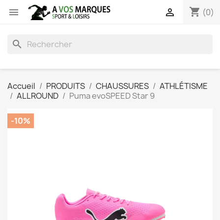
shopping_cart


(0)
search
Accueil
PRODUITS
CHAUSSURES
ATHLÉTISME
ALLROUND
Puma evoSPEED Star 9
-10%